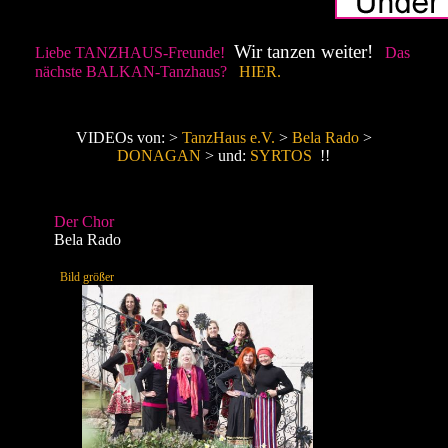
Wir tanzen weiter!
Liebe TANZHAUS-Freunde!
Das
nächste BALKAN-Tanzhaus?
HIER.
VIDEOs von: >
TanzHaus e.V.
>
Bela Rado
>
DONAGAN
> und:
SYRTOS
!!
Die Musik-
Der Chor
gruppe
Dona
Bela Rado
Bild größer
Bild größer